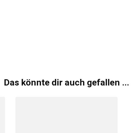
Schmuck
Schals
Gürtel
T-Shirts
Hüte
Brillen
Das könnte dir auch gefallen ...