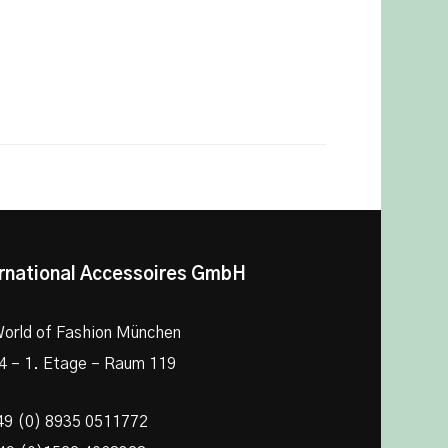
rnational Accessoires GmbH
orld of Fashion München
4 – 1. Etage – Raum 119
49 (0) 8935 0511772