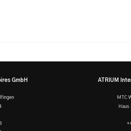
oires GmbH
ATRIUM Inte
lfingen
MTC W
4
Haus 
8
+